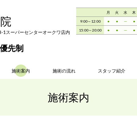
月
火
水
木
骨院
9:00～12:00
●
●
─
●
15:00～20:00
●
●
─
●
-1
スーパーセンターオークワ店内
優先制
施術案内
施術の流れ
スタッフ紹介
施術案内