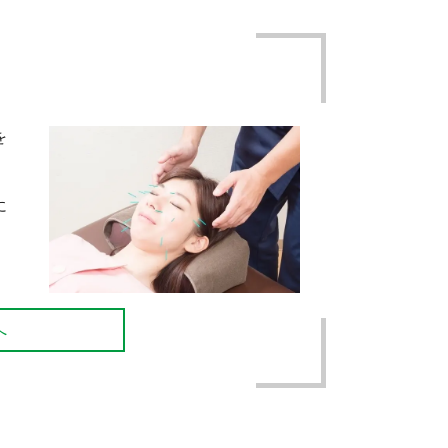
を
に
へ