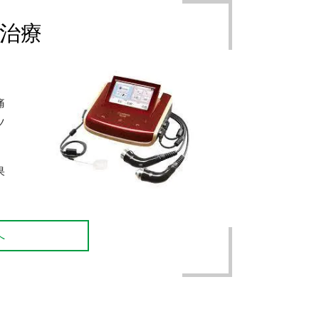
治療
痛
ツ
。
果
へ