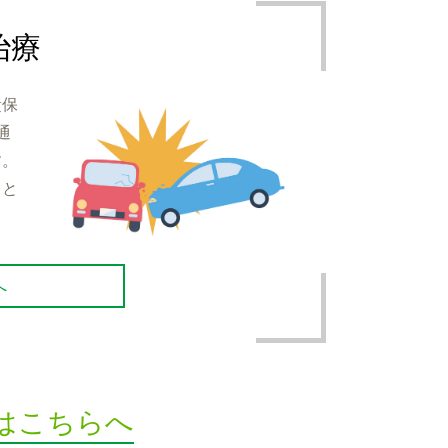
治療
責保
通
す。
こと
へ
はこちらへ