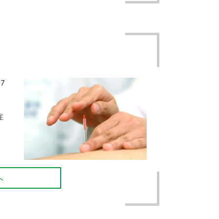
7
症
へ