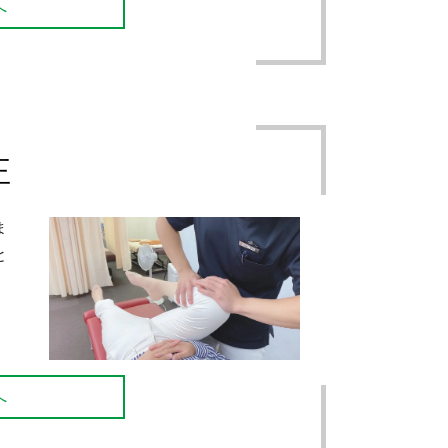
へ
正
ま
と
へ